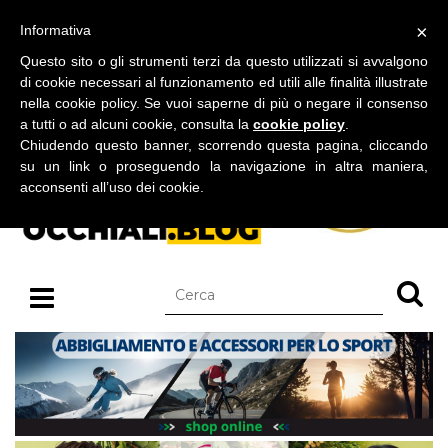
BLOG SU OCCHIALI DA SOLE E OCCHIALI DA VISTA
×
Informativa
sabato 08 agosto 2026
Questo sito o gli strumenti terzi da questo utilizzati si avvalgono
di cookie necessari al funzionamento ed utili alle finalità illustrate
nella cookie policy. Se vuoi saperne di più o negare il consenso
a tutti o ad alcuni cookie, consulta la
cookie policy
.
Chiudendo questo banner, scorrendo questa pagina, cliccando
su un link o proseguendo la navigazione in altra maniera,
acconsenti all’uso dei cookie.