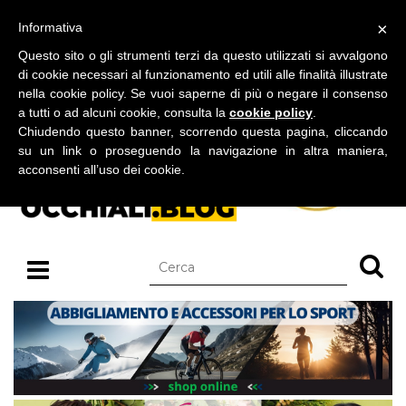
BLOG SU OCCHIALI DA SOLE E OCCHIALI DA VISTA
×
Informativa
giovedì 06 agosto 2026
Questo sito o gli strumenti terzi da questo utilizzati si avvalgono
di cookie necessari al funzionamento ed utili alle finalità illustrate
nella cookie policy. Se vuoi saperne di più o negare il consenso
a tutti o ad alcuni cookie, consulta la
cookie policy
.
Chiudendo questo banner, scorrendo questa pagina, cliccando
su un link o proseguendo la navigazione in altra maniera,
acconsenti all’uso dei cookie.