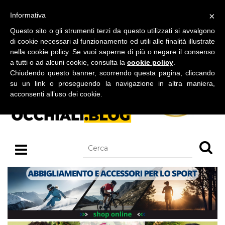
BLOG SU OCCHIALI DA SOLE E OCCHIALI DA VISTA
×
Informativa
domenica 09 agosto 2026
Questo sito o gli strumenti terzi da questo utilizzati si avvalgono
di cookie necessari al funzionamento ed utili alle finalità illustrate
nella cookie policy. Se vuoi saperne di più o negare il consenso
a tutti o ad alcuni cookie, consulta la
cookie policy
.
Chiudendo questo banner, scorrendo questa pagina, cliccando
su un link o proseguendo la navigazione in altra maniera,
acconsenti all’uso dei cookie.