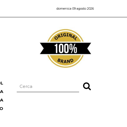
domenica 09 agosto 2026
OL
NA
TA
RO