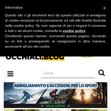
BLOG SU OCCHIALI DA SOLE E OCCHIALI DA VISTA
×
Informativa
sabato 08 agosto 2026
Questo sito o gli strumenti terzi da questo utilizzati si avvalgono
di cookie necessari al funzionamento ed utili alle finalità illustrate
nella cookie policy. Se vuoi saperne di più o negare il consenso
a tutti o ad alcuni cookie, consulta la
cookie policy
.
Chiudendo questo banner, scorrendo questa pagina, cliccando
su un link o proseguendo la navigazione in altra maniera,
acconsenti all’uso dei cookie.