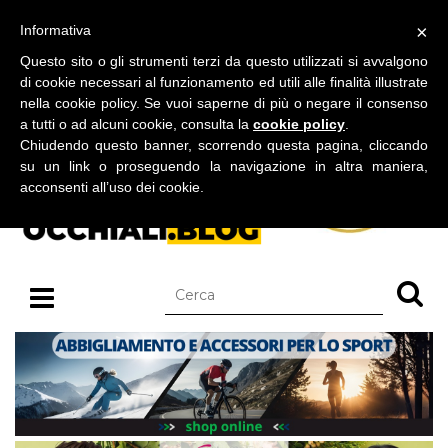
BLOG SU OCCHIALI DA SOLE E OCCHIALI DA VISTA
×
Informativa
venerdì 07 agosto 2026
Questo sito o gli strumenti terzi da questo utilizzati si avvalgono
di cookie necessari al funzionamento ed utili alle finalità illustrate
nella cookie policy. Se vuoi saperne di più o negare il consenso
a tutti o ad alcuni cookie, consulta la
cookie policy
.
Chiudendo questo banner, scorrendo questa pagina, cliccando
su un link o proseguendo la navigazione in altra maniera,
acconsenti all’uso dei cookie.