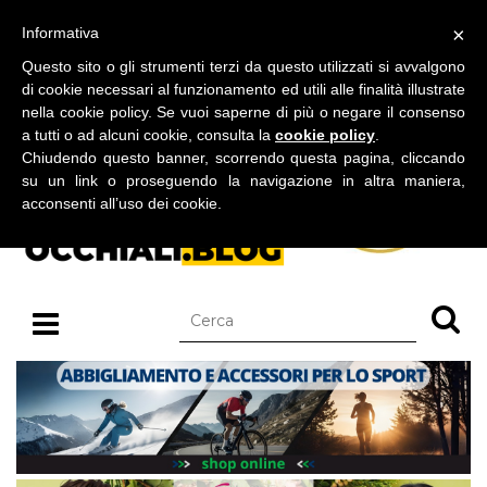
BLOG SU OCCHIALI DA SOLE E OCCHIALI DA VISTA
×
Informativa
venerdì 07 agosto 2026
Questo sito o gli strumenti terzi da questo utilizzati si avvalgono
di cookie necessari al funzionamento ed utili alle finalità illustrate
nella cookie policy. Se vuoi saperne di più o negare il consenso
a tutti o ad alcuni cookie, consulta la
cookie policy
.
Chiudendo questo banner, scorrendo questa pagina, cliccando
su un link o proseguendo la navigazione in altra maniera,
acconsenti all’uso dei cookie.