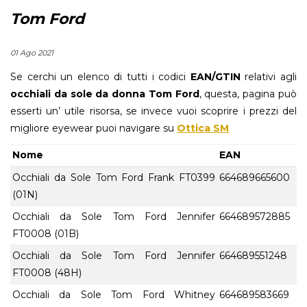
Tom Ford
01 Ago 2021
Se cerchi un elenco di tutti i codici
EAN/GTIN
relativi agli
occhiali da sole da donna Tom Ford
, questa, pagina può
esserti un’ utile risorsa, se invece vuoi scoprire i prezzi del
migliore eyewear puoi navigare su
Ottica SM
Nome
EAN
Occhiali da Sole Tom Ford Frank FT0399
664689665600
(01N)
Occhiali da Sole Tom Ford Jennifer
664689572885
FT0008 (01B)
Occhiali da Sole Tom Ford Jennifer
664689551248
FT0008 (48H)
Occhiali da Sole Tom Ford Whitney
664689583669