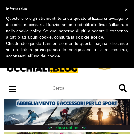
BLOG SU OCCHIALI DA SOLE E OCCHIALI DA VISTA
×
Informativa
venerdì 07 agosto 2026
Questo sito o gli strumenti terzi da questo utilizzati si avvalgono
di cookie necessari al funzionamento ed utili alle finalità illustrate
nella cookie policy. Se vuoi saperne di più o negare il consenso
a tutti o ad alcuni cookie, consulta la
cookie policy
.
Chiudendo questo banner, scorrendo questa pagina, cliccando
su un link o proseguendo la navigazione in altra maniera,
acconsenti all’uso dei cookie.