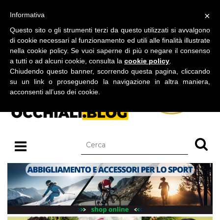
BLOG SU OCCHIALI DA SOLE E OCCHIALI DA VISTA
×
Informativa
venerdì 07 agosto 2026
Questo sito o gli strumenti terzi da questo utilizzati si avvalgono
di cookie necessari al funzionamento ed utili alle finalità illustrate
nella cookie policy. Se vuoi saperne di più o negare il consenso
a tutti o ad alcuni cookie, consulta la
cookie policy
.
Chiudendo questo banner, scorrendo questa pagina, cliccando
su un link o proseguendo la navigazione in altra maniera,
acconsenti all’uso dei cookie.