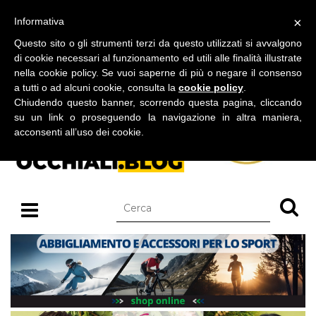
BLOG SU OCCHIALI DA SOLE E OCCHIALI DA VISTA
×
Informativa
venerdì 07 agosto 2026
Questo sito o gli strumenti terzi da questo utilizzati si avvalgono
di cookie necessari al funzionamento ed utili alle finalità illustrate
nella cookie policy. Se vuoi saperne di più o negare il consenso
a tutti o ad alcuni cookie, consulta la
cookie policy
.
Chiudendo questo banner, scorrendo questa pagina, cliccando
su un link o proseguendo la navigazione in altra maniera,
acconsenti all’uso dei cookie.