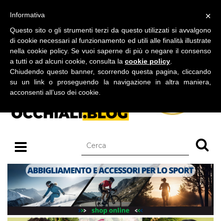
BLOG SU OCCHIALI DA SOLE E OCCHIALI DA VISTA
×
Informativa
venerdì 07 agosto 2026
Questo sito o gli strumenti terzi da questo utilizzati si avvalgono
di cookie necessari al funzionamento ed utili alle finalità illustrate
nella cookie policy. Se vuoi saperne di più o negare il consenso
a tutti o ad alcuni cookie, consulta la
cookie policy
.
Chiudendo questo banner, scorrendo questa pagina, cliccando
su un link o proseguendo la navigazione in altra maniera,
acconsenti all’uso dei cookie.