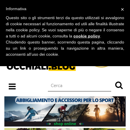
BLOG SU OCCHIALI DA SOLE E OCCHIALI DA VISTA
×
Informativa
lunedì 10 agosto 2026
Questo sito o gli strumenti terzi da questo utilizzati si avvalgono
di cookie necessari al funzionamento ed utili alle finalità illustrate
nella cookie policy. Se vuoi saperne di più o negare il consenso
a tutti o ad alcuni cookie, consulta la
cookie policy
.
Chiudendo questo banner, scorrendo questa pagina, cliccando
su un link o proseguendo la navigazione in altra maniera,
acconsenti all’uso dei cookie.