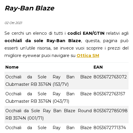
Ray-Ban Blaze
02 Ott 2021
Se cerchi un elenco di tutti i
codici EAN/GTIN
relativi agli
occhiali da sole Ray-Ban Blaze
, questa, pagina può
esserti un’utile risorsa, se invece vuoi scoprire i prezzi del
migliore eyewear puoi navigare su
Ottica SM
Nome
EAN
Occhiali da Sole Ray Ban Blaze
8053672763072
Clubmaster RB 3576N (153/7V)
Occhiali da Sole Ray Ban Blaze
8053672763157
Clubmaster RB 3576N (043/71)
Occhiali da Sole Ray Ban Blaze Round
8053672785098
RB 3574N (001/71)
Occhiali da Sole Ray Ban Blaze
8053672771374