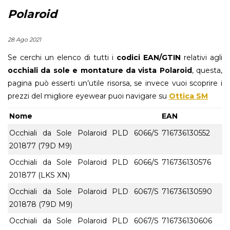
Polaroid
28 Ago 2021
Se cerchi un elenco di tutti i
codici EAN/GTIN
relativi agli
occhiali da sole e montature da vista Polaroid
, questa,
pagina può esserti un’utile risorsa, se invece vuoi scoprire i
prezzi del migliore eyewear puoi navigare su
Ottica SM
Nome
EAN
Occhiali da Sole Polaroid PLD 6066/S
716736130552
201877 (79D M9)
Occhiali da Sole Polaroid PLD 6066/S
716736130576
201877 (LKS XN)
Occhiali da Sole Polaroid PLD 6067/S
716736130590
201878 (79D M9)
Occhiali da Sole Polaroid PLD 6067/S
716736130606