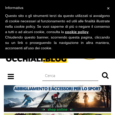
BLOG SU OCCHIALI DA SOLE E OCCHIALI DA VISTA
×
Informativa
lunedì 10 agosto 2026
Questo sito o gli strumenti terzi da questo utilizzati si avvalgono
di cookie necessari al funzionamento ed utili alle finalità illustrate
nella cookie policy. Se vuoi saperne di più o negare il consenso
a tutti o ad alcuni cookie, consulta la
cookie policy
.
Chiudendo questo banner, scorrendo questa pagina, cliccando
su un link o proseguendo la navigazione in altra maniera,
acconsenti all’uso dei cookie.