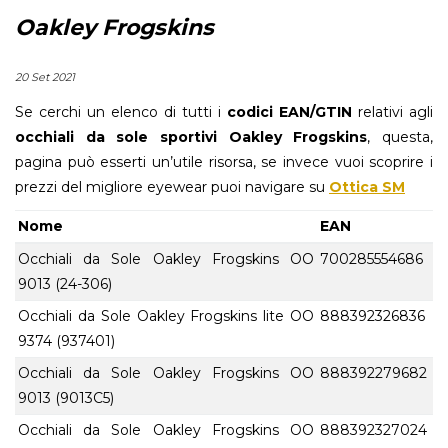
Oakley Frogskins
20 Set 2021
Se cerchi un elenco di tutti i
codici EAN/GTIN
relativi agli
occhiali da sole sportivi Oakley Frogskins
, questa,
pagina può esserti un’utile risorsa, se invece vuoi scoprire i
prezzi del migliore eyewear puoi navigare su
Ottica SM
Nome
EAN
Occhiali da Sole Oakley Frogskins OO
700285554686
9013 (24-306)
Occhiali da Sole Oakley Frogskins lite OO
888392326836
9374 (937401)
Occhiali da Sole Oakley Frogskins OO
888392279682
9013 (9013C5)
Occhiali da Sole Oakley Frogskins OO
888392327024