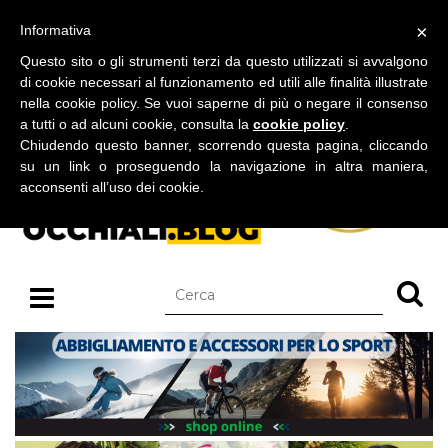
BLOG SU OCCHIALI DA SOLE E OCCHIALI DA VISTA
×
Informativa
lunedì 10 agosto 2026
Questo sito o gli strumenti terzi da questo utilizzati si avvalgono
di cookie necessari al funzionamento ed utili alle finalità illustrate
nella cookie policy. Se vuoi saperne di più o negare il consenso
a tutti o ad alcuni cookie, consulta la
cookie policy
.
Chiudendo questo banner, scorrendo questa pagina, cliccando
su un link o proseguendo la navigazione in altra maniera,
acconsenti all’uso dei cookie.