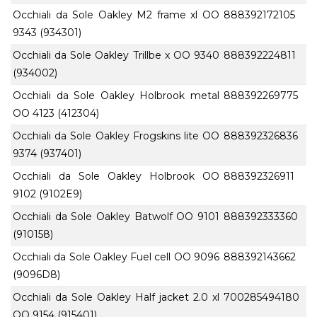
Occhiali da Sole Oakley M2 frame xl OO
888392172105
9343 (934301)
Occhiali da Sole Oakley Trillbe x OO 9340
888392224811
(934002)
Occhiali da Sole Oakley Holbrook metal
888392269775
OO 4123 (412304)
Occhiali da Sole Oakley Frogskins lite OO
888392326836
9374 (937401)
Occhiali da Sole Oakley Holbrook OO
888392326911
9102 (9102E9)
Occhiali da Sole Oakley Batwolf OO 9101
888392333360
(910158)
Occhiali da Sole Oakley Fuel cell OO 9096
888392143662
(9096D8)
Occhiali da Sole Oakley Half jacket 2.0 xl
700285494180
OO 9154 (915401)