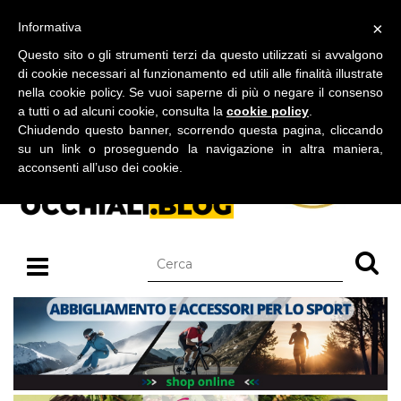
BLOG SU OCCHIALI DA SOLE E OCCHIALI DA VISTA
×
Informativa
lunedì 10 agosto 2026
Questo sito o gli strumenti terzi da questo utilizzati si avvalgono
di cookie necessari al funzionamento ed utili alle finalità illustrate
nella cookie policy. Se vuoi saperne di più o negare il consenso
a tutti o ad alcuni cookie, consulta la
cookie policy
.
Chiudendo questo banner, scorrendo questa pagina, cliccando
su un link o proseguendo la navigazione in altra maniera,
acconsenti all’uso dei cookie.