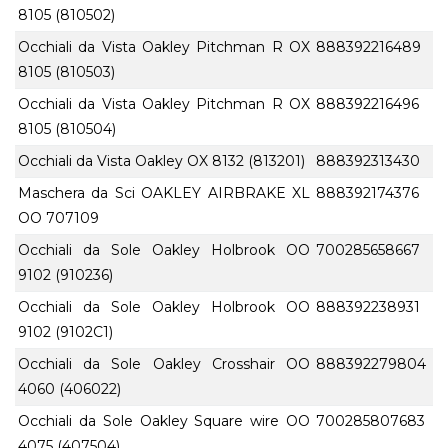
8105 (810502)
Occhiali da Vista Oakley Pitchman R OX
888392216489
8105 (810503)
Occhiali da Vista Oakley Pitchman R OX
888392216496
8105 (810504)
Occhiali da Vista Oakley OX 8132 (813201)
888392313430
Maschera da Sci OAKLEY AIRBRAKE XL
888392174376
OO 707109
Occhiali da Sole Oakley Holbrook OO
700285658667
9102 (910236)
Occhiali da Sole Oakley Holbrook OO
888392238931
9102 (9102C1)
Occhiali da Sole Oakley Crosshair OO
888392279804
4060 (406022)
Occhiali da Sole Oakley Square wire OO
700285807683
4075 (407504)