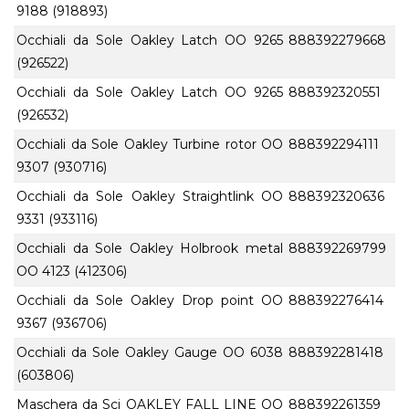
9188 (918893)
Occhiali da Sole Oakley Latch OO 9265
888392279668
(926522)
Occhiali da Sole Oakley Latch OO 9265
888392320551
(926532)
Occhiali da Sole Oakley Turbine rotor OO
888392294111
9307 (930716)
Occhiali da Sole Oakley Straightlink OO
888392320636
9331 (933116)
Occhiali da Sole Oakley Holbrook metal
888392269799
OO 4123 (412306)
Occhiali da Sole Oakley Drop point OO
888392276414
9367 (936706)
Occhiali da Sole Oakley Gauge OO 6038
888392281418
(603806)
Maschera da Sci OAKLEY FALL LINE OO
888392261359