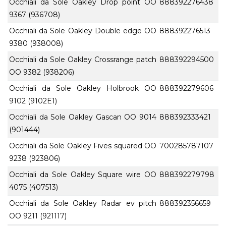
Occhiali da Sole Oakley Drop point OO
888392276438
9367 (936708)
Occhiali da Sole Oakley Double edge OO
888392276513
9380 (938008)
Occhiali da Sole Oakley Crossrange patch
888392294500
OO 9382 (938206)
Occhiali da Sole Oakley Holbrook OO
888392279606
9102 (9102E1)
Occhiali da Sole Oakley Gascan OO 9014
888392333421
(901444)
Occhiali da Sole Oakley Fives squared OO
700285787107
9238 (923806)
Occhiali da Sole Oakley Square wire OO
888392279798
4075 (407513)
Occhiali da Sole Oakley Radar ev pitch
888392356659
OO 9211 (921117)