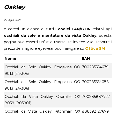
Oakley
27 Ago 2021
e cerchi un elenco di tutti i
codici EAN/GTIN
relativi agli
occhiali da sole e montature da vista Oakley
, questa,
pagina può esserti un’utile risorsa, se invece vuoi scoprire i
prezzi del migliore eyewear puoi navigare su
Ottica SM
Nome
EAN
Occhiali da Sole Oakley Frogskins OO
700285554679
9013 (24-305)
Occhiali da Sole Oakley Frogskins OO
700285554686
9013 (24-306)
Occhiali da Vista Oakley Chamfer OX
700285887722
8039 (803901)
Occhiali da Vista Oakley Pitchman OX
888392127679