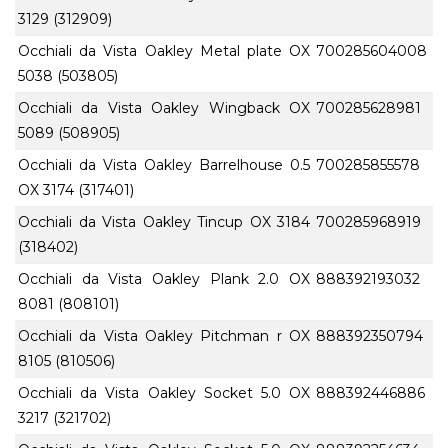
3129 (312909)
Occhiali da Vista Oakley Metal plate OX
700285604008
5038 (503805)
Occhiali da Vista Oakley Wingback OX
700285628981
5089 (508905)
Occhiali da Vista Oakley Barrelhouse 0.5
700285855578
OX 3174 (317401)
Occhiali da Vista Oakley Tincup OX 3184
700285968919
(318402)
Occhiali da Vista Oakley Plank 2.0 OX
888392193032
8081 (808101)
Occhiali da Vista Oakley Pitchman r OX
888392350794
8105 (810506)
Occhiali da Vista Oakley Socket 5.0 OX
888392446886
3217 (321702)