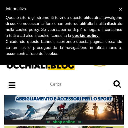
BLOG SU OCCHIALI DA SOLE E OCCHIALI DA VISTA
×
Informativa
venerdì 07 agosto 2026
Questo sito o gli strumenti terzi da questo utilizzati si avvalgono
di cookie necessari al funzionamento ed utili alle finalità illustrate
nella cookie policy. Se vuoi saperne di più o negare il consenso
a tutti o ad alcuni cookie, consulta la
cookie policy
.
Chiudendo questo banner, scorrendo questa pagina, cliccando
su un link o proseguendo la navigazione in altra maniera,
acconsenti all’uso dei cookie.