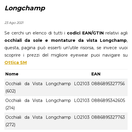
Longchamp
23 Ago 2021
Se cerchi un elenco di tutti i
codici EAN/GTIN
relativi agli
occhiali da sole e montature da vista Longchamp
,
questa, pagina può esserti un’utile risorsa, se invece vuoi
scoprire i prezzi del migliore eyewear puoi navigare su
Ottica SM
Nome
EAN
Occhiali da Vista Longchamp LO2103
0886895327756
(602)
Occhiali da Vista Longchamp LO2103
0886895342605
(214)
Occhiali da Vista Longchamp LO2103
0886895327763
(272)