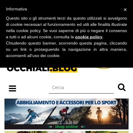
BLOG SU OCCHIALI DA SOLE E OCCHIALI DA VISTA
×
Informativa
venerdì 07 agosto 2026
Questo sito o gli strumenti terzi da questo utilizzati si avvalgono
di cookie necessari al funzionamento ed utili alle finalità illustrate
nella cookie policy. Se vuoi saperne di più o negare il consenso
a tutti o ad alcuni cookie, consulta la
cookie policy
.
Chiudendo questo banner, scorrendo questa pagina, cliccando
su un link o proseguendo la navigazione in altra maniera,
acconsenti all’uso dei cookie.