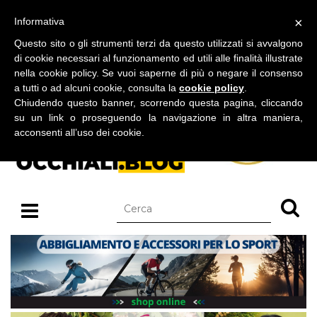
BLOG SU OCCHIALI DA SOLE E OCCHIALI DA VISTA
×
Informativa
giovedì 06 agosto 2026
Questo sito o gli strumenti terzi da questo utilizzati si avvalgono
di cookie necessari al funzionamento ed utili alle finalità illustrate
nella cookie policy. Se vuoi saperne di più o negare il consenso
a tutti o ad alcuni cookie, consulta la
cookie policy
.
Chiudendo questo banner, scorrendo questa pagina, cliccando
su un link o proseguendo la navigazione in altra maniera,
acconsenti all’uso dei cookie.