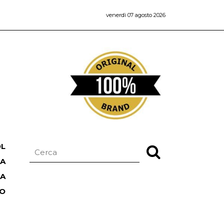
venerdì 07 agosto 2026
OL
NA
TA
RO