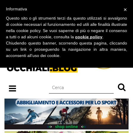
BLOG SU OCCHIALI DA SOLE E OCCHIALI DA VISTA
×
Informativa
domenica 09 agosto 2026
Questo sito o gli strumenti terzi da questo utilizzati si avvalgono
di cookie necessari al funzionamento ed utili alle finalità illustrate
nella cookie policy. Se vuoi saperne di più o negare il consenso
a tutti o ad alcuni cookie, consulta la
cookie policy
.
Chiudendo questo banner, scorrendo questa pagina, cliccando
su un link o proseguendo la navigazione in altra maniera,
acconsenti all’uso dei cookie.