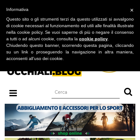
BLOG SU OCCHIALI DA SOLE E OCCHIALI DA VISTA
×
Informativa
sabato 08 agosto 2026
Questo sito o gli strumenti terzi da questo utilizzati si avvalgono
di cookie necessari al funzionamento ed utili alle finalità illustrate
nella cookie policy. Se vuoi saperne di più o negare il consenso
a tutti o ad alcuni cookie, consulta la
cookie policy
.
Chiudendo questo banner, scorrendo questa pagina, cliccando
su un link o proseguendo la navigazione in altra maniera,
acconsenti all’uso dei cookie.