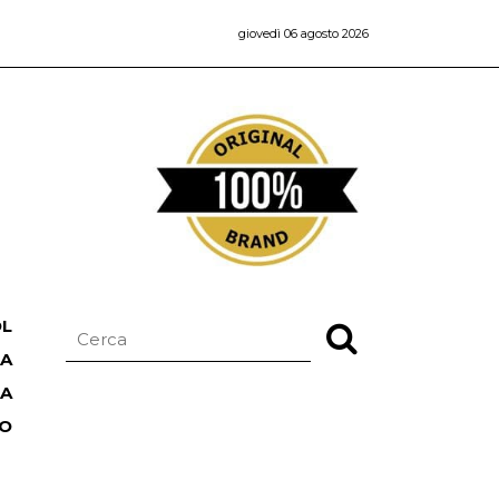
giovedì 06 agosto 2026
OL
NA
TA
RO