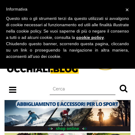
BLOG SU OCCHIALI DA SOLE E OCCHIALI DA VISTA
×
Informativa
venerdì 07 agosto 2026
Questo sito o gli strumenti terzi da questo utilizzati si avvalgono
di cookie necessari al funzionamento ed utili alle finalità illustrate
nella cookie policy. Se vuoi saperne di più o negare il consenso
a tutti o ad alcuni cookie, consulta la
cookie policy
.
Chiudendo questo banner, scorrendo questa pagina, cliccando
su un link o proseguendo la navigazione in altra maniera,
acconsenti all’uso dei cookie.