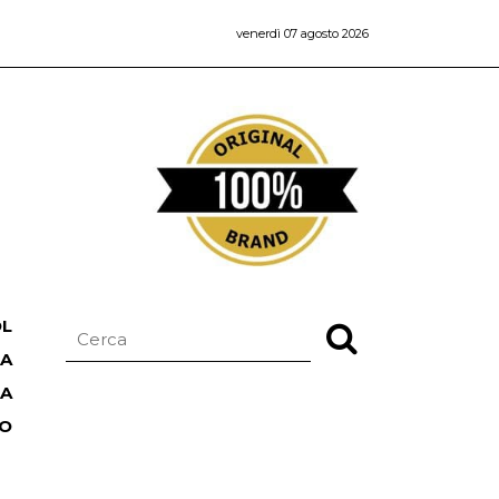
venerdì 07 agosto 2026
OL
NA
TA
RO