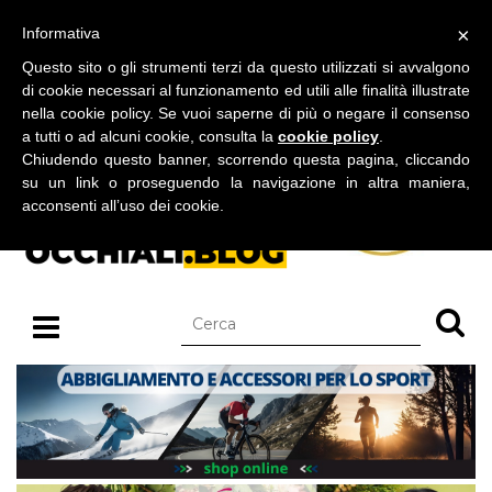
BLOG SU OCCHIALI DA SOLE E OCCHIALI DA VISTA
×
Informativa
domenica 09 agosto 2026
Questo sito o gli strumenti terzi da questo utilizzati si avvalgono
di cookie necessari al funzionamento ed utili alle finalità illustrate
nella cookie policy. Se vuoi saperne di più o negare il consenso
a tutti o ad alcuni cookie, consulta la
cookie policy
.
Chiudendo questo banner, scorrendo questa pagina, cliccando
su un link o proseguendo la navigazione in altra maniera,
acconsenti all’uso dei cookie.