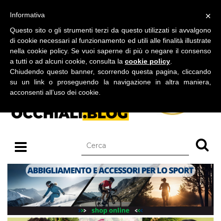
BLOG SU OCCHIALI DA SOLE E OCCHIALI DA VISTA
×
Informativa
giovedì 06 agosto 2026
Questo sito o gli strumenti terzi da questo utilizzati si avvalgono
di cookie necessari al funzionamento ed utili alle finalità illustrate
nella cookie policy. Se vuoi saperne di più o negare il consenso
a tutti o ad alcuni cookie, consulta la
cookie policy
.
Chiudendo questo banner, scorrendo questa pagina, cliccando
su un link o proseguendo la navigazione in altra maniera,
acconsenti all’uso dei cookie.