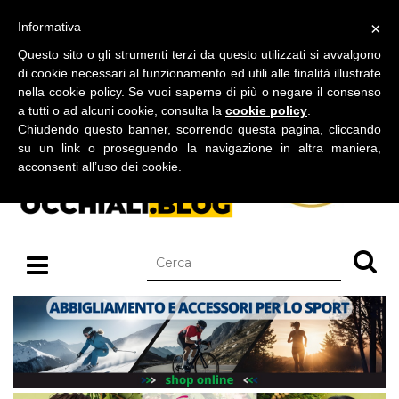
BLOG SU OCCHIALI DA SOLE E OCCHIALI DA VISTA
×
Informativa
domenica 09 agosto 2026
Questo sito o gli strumenti terzi da questo utilizzati si avvalgono
di cookie necessari al funzionamento ed utili alle finalità illustrate
nella cookie policy. Se vuoi saperne di più o negare il consenso
a tutti o ad alcuni cookie, consulta la
cookie policy
.
Chiudendo questo banner, scorrendo questa pagina, cliccando
su un link o proseguendo la navigazione in altra maniera,
acconsenti all’uso dei cookie.