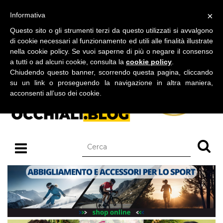
BLOG SU OCCHIALI DA SOLE E OCCHIALI DA VISTA
×
Informativa
giovedì 06 agosto 2026
Questo sito o gli strumenti terzi da questo utilizzati si avvalgono
di cookie necessari al funzionamento ed utili alle finalità illustrate
nella cookie policy. Se vuoi saperne di più o negare il consenso
a tutti o ad alcuni cookie, consulta la
cookie policy
.
Chiudendo questo banner, scorrendo questa pagina, cliccando
su un link o proseguendo la navigazione in altra maniera,
acconsenti all’uso dei cookie.