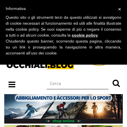
BLOG SU OCCHIALI DA SOLE E OCCHIALI DA VISTA
×
Informativa
domenica 09 agosto 2026
Questo sito o gli strumenti terzi da questo utilizzati si avvalgono
di cookie necessari al funzionamento ed utili alle finalità illustrate
nella cookie policy. Se vuoi saperne di più o negare il consenso
a tutti o ad alcuni cookie, consulta la
cookie policy
.
Chiudendo questo banner, scorrendo questa pagina, cliccando
su un link o proseguendo la navigazione in altra maniera,
acconsenti all’uso dei cookie.